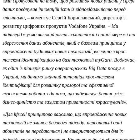
«Ми сфокусовані на тому, щоб розвиток нових рішень у сфері
даних поєднував інноваційність із відповідальністю перед
клієнтами,
– коментує Сергій Бориславський, директор з
розвитку цифрових продуктів Vodafone Україна. –
Ми
підтверджуємо високий рівень захищеності нашої мережі та
збереження даних абонентів, який є базовим принципом у
впровадженні будь-яких нових технологій, включно з крос-
телеком ідентифікацією на базі технології myGaru. Водночас,
як один із піонерів ринку операторських Big Data послуг в
Україні, ми бачимо значний потенціал крос-телеком
ідентифікації для розвитку прозорої та ефективної
екосистеми роботи з даними, що забезпечує баланс між
бізнес-цінністю та захистом приватності користувачів».
«Для lifecell принципово важливо, що впровадження нових
технологій не змінює базового підходу: персональні дані
абонентів не передаються і не використовуються для їх
індивідуального відстеження. Рішення на базі myGaru працює