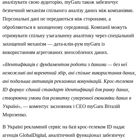
аналізувати свою аудиторію, myGaru також забезпечує
безпечний механізм спільного аналізу даних між компаніями.
Персональні дані не передаються між сторонами, а
обробляються в захищеному середовищі. Компанії можуть
отримувати спільну узагальнену аналітику через спеціальний
захищений механізм — дата-клін-рум myGaru із
використанням агрегованих знеособлених даних.
«Ідентифікація є фундаментом роботи з даними — без неї
неможливі ані коректний збір, ані спільне використання даних,
ані подальша активація рекламних комунікацій. Крос-телеком
ID формує єдиний стандарт ідентифікації для ринку даних,
створюючи умови для розвитку суверенної економіки даних в
Україні»
, — коментує засновник і CEO myGaru Віталій
Морозенко.
В Україні рекламний сервіс на базі крос-телеком ID надає
агенція GlobalDigital, аналітичний функціонал забезпечує