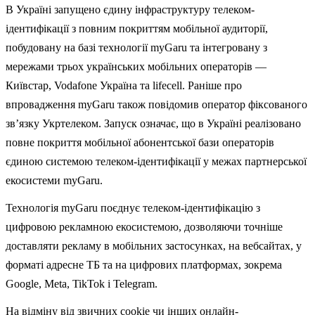
В Україні запущено єдину інфраструктуру телеком-
ідентифікації з повним покриттям мобільної аудиторії,
побудовану на базі технології myGaru та інтегровану з
мережами трьох українських мобільних операторів —
Київстар, Vodafone Україна та lifecell. Раніше про
впровадження myGaru також повідомив оператор фіксованого
зв’язку Укртелеком. Запуск означає, що в Україні реалізовано
повне покриття мобільної абонентської бази операторів
єдиною системою телеком-ідентифікації у межах партнерської
екосистеми myGaru.
Технологія myGaru поєднує телеком-ідентифікацію з
цифровою рекламною екосистемою, дозволяючи точніше
доставляти рекламу в мобільних застосунках, на вебсайтах, у
форматі адресне ТБ та на цифрових платформах, зокрема
Google, Meta, TikTok і Telegram.
На відміну від звичних cookie чи інших онлайн-